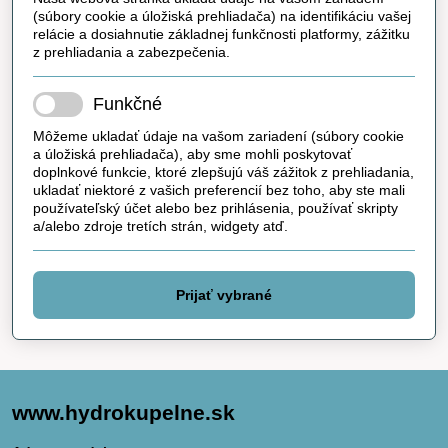
(súbory cookie a úložiská prehliadača) na identifikáciu vašej
relácie a dosiahnutie základnej funkčnosti platformy, zážitku
z prehliadania a zabezpečenia.
Funkčné
Môžeme ukladať údaje na vašom zariadení (súbory cookie
a úložiská prehliadača), aby sme mohli poskytovať
doplnkové funkcie, ktoré zlepšujú váš zážitok z prehliadania,
ukladať niektoré z vašich preferencií bez toho, aby ste mali
používateľský účet alebo bez prihlásenia, používať skripty
a/alebo zdroje tretích strán, widgety atď.
Prijať vybrané
www.hydrokupelne.sk