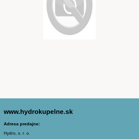
www.hydrokupelne.sk
Adresa predajne:
Hydro, s. r. o.