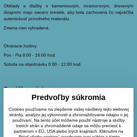
Obklady a dlažby s kameninovým, mramorovým, dreveným
dizajnom majú viacero kresieb, aby bola zachovaná čo najväčšia
autentickosť prírodného materiálu.
Zmena cien vyhradená.
Otváracie hodiny:
Pon - Pia 8:00 - 16:00 hod.
Sobota na objednávku 8:00 - 12:00 hod.
Sociálne siete
Predvoľby súkromia
hydrodk@hydrodk.sk
Facebook
Cookies používame na zlepšenie vašej návštevy tejto webovej
Instagram
stránky, analýzu jej výkonnosti a zhromažďovanie údajov o jej
Pinterest
používaní. Na tento účel môžeme použiť nástroje a služby
tretích strán a zhromaždené údaje sa môžu preniesť k
partnerom v EÚ, USA alebo iných krajinách. Kliknutím na
Mapa
„Prijať všetky cookies“ vyjadrujete svoj súhlas s týmto