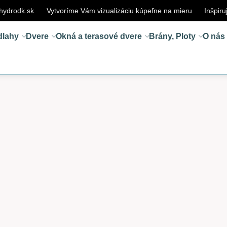
hydrodk.sk
Vytvoríme Vám vizualizáciu kúpeľne na mieru
Inšpiru
dlahy
Dvere
Okná a terasové dvere
Brány, Ploty
O nás