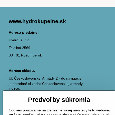
www.hydrokupelne.sk
Adresa predajne:
Hydro, s. r. o.
Textilná 2569
034 01 Ružomberok
Adresa skladu:
Ul. Československej Armády 2 - do navigácie
je potrebné si zadať Československej armády
1695/6
036 01 Martin
Predvoľby súkromia
(areál ABC plyn)
Cookies používame na zlepšenie vašej návštevy tejto webovej
stránky, analýzu jej výkonnosti a zhromažďovanie údajov o jej