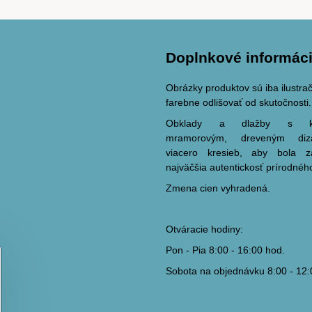
Doplnkové informác
Obrázky produktov sú iba ilustr
farebne odlišovať od skutočnosti.
Obklady a dlažby s ka
mramorovým, dreveným di
viacero kresieb, aby bola 
najväčšia autentickosť prírodnéh
Zmena cien vyhradená.
Otváracie hodiny:
Pon - Pia 8:00 - 16:00 hod.
Sobota na objednávku 8:00 - 12: