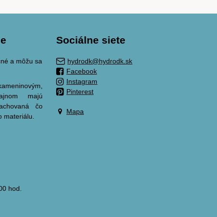
ie
Sociálne siete
ačné a môžu sa
hydrodk@hydrodk.sk
Facebook
Instagram
meninovým,
Pinterest
zajnom majú
zachovaná čo
Mapa
o materiálu.
00 hod.