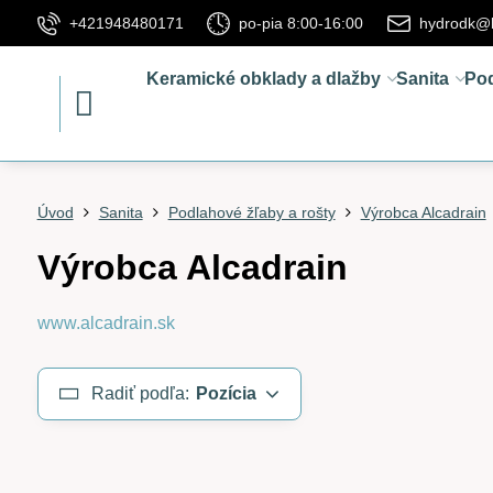
+421948480171
po-pia 8:00-16:00
hydrodk@
Keramické obklady a dlažby
Sanita
Po
Úvod
Sanita
Podlahové žľaby a rošty
Výrobca Alcadrain
Výrobca Alcadrain
www.alcadrain.sk
Radiť podľa:
Pozícia