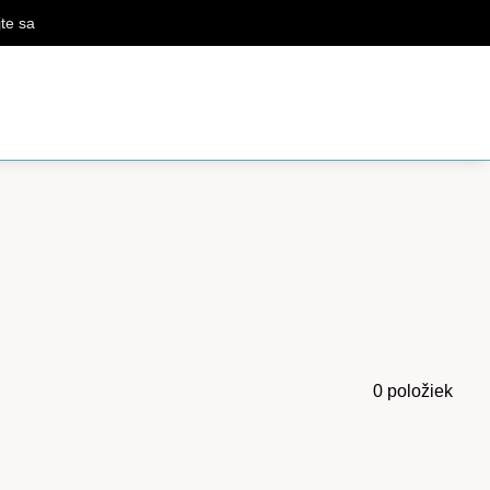
jte sa
0
položiek