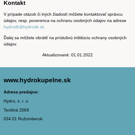
Kontakt
V prípade otázok či iných žiadostí môžete kontaktovať správcu
údajov, resp. poverenca na ochranu osobných údajov na adrese
hydrodk@hydrodk.sk
.
Ďalej sa môžete obrátiť na príslušnú inštitúciu ochrany osobných
údajov.
Aktualizované: 01.01.2022
www.hydrokupelne.sk
Adresa predajne:
Hydro, s. r. o.
Textilná 2569
034 01 Ružomberok