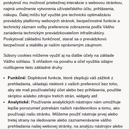
poskytnúť mu možnosť priebežnej interakcie s webovou stránkou,
najmä umožnenie vytvorenia užívateľského účtu, prihlásenia,
nákupu. Ďalej môžu byť využité pre technickú optimalizáciu
prevádzky platformy webových stránok, bezpečnostné funkcie a
technický záznam voľby preferencie zobrazenia podľa Vášho
zariadenia technickým prevádzkovateľom infraštruktúry.
Poskytovať základnú funkčnosť, starať sa o prevádzkovú
bezpečnosť a stabilitu je naším oprávneným záujmom.
Súbory cookies môžeme využiť aj na ďalšie účely na základe
Vášho súhlasu. S ohľadom na povahu a účel využitia údajov
rozlišujeme tieto základné druhy:
Funkčné:
Doplnkové funkcie, ktoré zlepšujú váš zážitok z
prehliadania, ukladajú niektoré z vašich preferencií bez toho,
aby ste mali používateľský účet alebo bez prihlásenia, použitie
skriptov a/alebo zdrojov tretích strán, widgety atď.
Analytické:
Používanie analytických nástrojov nám umožňuje
lepšie porozumieť potrebám našich návštevníkov a tomu, ako
používajú našu stránku. Môžeme použiť nástroje prvej alebo
tretej strany na sledovanie alebo zaznamenávanie vášho
prehliadania našej webovej stránky, na analýzu nástrojov alebo