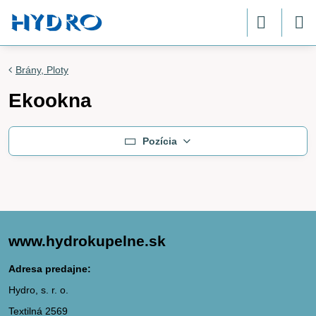
Brány, Ploty
Ekookna
Pozícia
www.hydrokupelne.sk
Adresa predajne:
Hydro, s. r. o.
Textilná 2569