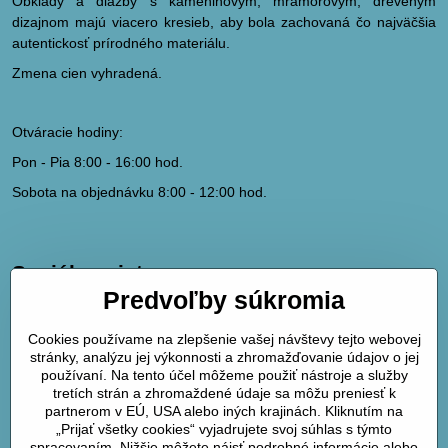
Obklady a dlažby s kameninovým, mramorovým, dreveným
dizajnom majú viacero kresieb, aby bola zachovaná čo najväčšia
autentickosť prírodného materiálu.
Zmena cien vyhradená.
Otváracie hodiny:
Pon - Pia 8:00 - 16:00 hod.
Sobota na objednávku 8:00 - 12:00 hod.
Sociálne siete
Predvoľby súkromia
hydrodk@hydrodk.sk
Facebook
Cookies používame na zlepšenie vašej návštevy tejto webovej
Instagram
stránky, analýzu jej výkonnosti a zhromažďovanie údajov o jej
Pinterest
používaní. Na tento účel môžeme použiť nástroje a služby
tretích strán a zhromaždené údaje sa môžu preniesť k
partnerom v EÚ, USA alebo iných krajinách. Kliknutím na
Mapa
„Prijať všetky cookies“ vyjadrujete svoj súhlas s týmto
spracovaním. Nižšie môžete nájsť podrobné informácie alebo