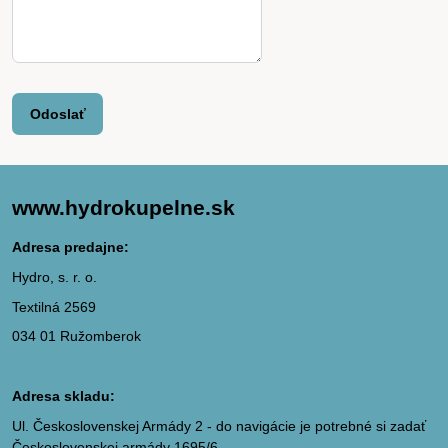
Odoslať
www.hydrokupelne.sk
Adresa predajne:
Hydro, s. r. o.
Textilná 2569
034 01 Ružomberok
Adresa skladu:
Ul. Československej Armády 2 - do navigácie je potrebné si zadať
Československej armády 1695/6