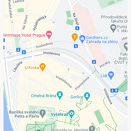
Externý obsah je blokovaný Voľbami
súkromia
Prajete si načítať externý obsah?
Povoliť tentokrát
Povoliť a zapamätať - súhlas s druhom cookie:
Funkčné
Otvoriť obsah v novom okne