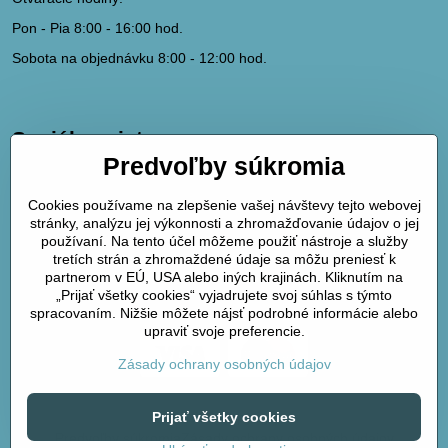
Pon - Pia 8:00 - 16:00 hod.
Sobota na objednávku 8:00 - 12:00 hod.
Sociálne siete
Predvoľby súkromia
hydrodk@hydrodk.sk
Facebook
Cookies používame na zlepšenie vašej návštevy tejto webovej
Instagram
stránky, analýzu jej výkonnosti a zhromažďovanie údajov o jej
Pinterest
používaní. Na tento účel môžeme použiť nástroje a služby
tretích strán a zhromaždené údaje sa môžu preniesť k
partnerom v EÚ, USA alebo iných krajinách. Kliknutím na
Mapa
„Prijať všetky cookies“ vyjadrujete svoj súhlas s týmto
spracovaním. Nižšie môžete nájsť podrobné informácie alebo
upraviť svoje preferencie.
Zásady ochrany osobných údajov
©
2026
Copyright
Prijať všetky cookies
Predvoľby súkromia
Zásady ochrany osobných údajov