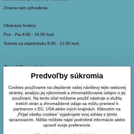
Zmena cien vyhradená.
Otváracie hodiny:
Pon - Pia 8:00 - 16:00 hod.
Sobota na objednávku 8:00 - 12:00 hod.
Sociálne siete
Predvoľby súkromia
hydrodk@hydrodk.sk
Facebook
Cookies používame na zlepšenie vašej návštevy tejto webovej
Instagram
stránky, analýzu jej výkonnosti a zhromažďovanie údajov o jej
Pinterest
používaní. Na tento účel môžeme použiť nástroje a služby
tretích strán a zhromaždené údaje sa môžu preniesť k
partnerom v EÚ, USA alebo iných krajinách. Kliknutím na
Mapa
„Prijať všetky cookies“ vyjadrujete svoj súhlas s týmto
spracovaním. Nižšie môžete nájsť podrobné informácie alebo
upraviť svoje preferencie.