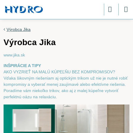
Výrobca Jika
Výrobca Jika
www.jika.sk
INŠPIRÁCIE A TIPY
AKO VYZRIEŤ NA MALÚ KÚPEĽŇU BEZ KOMPROMISOV?
Vďaka šikovným riešeniam aj optickým trikom už nie je nutné robiť
kompromisy a vyberať menej zaujímavé alebo efektívne riešenia.
Poradíme vám niekoľko trikov, ako aj z malej kúpeľne vytvoriť
perfektnú oázu na relaxáciu.