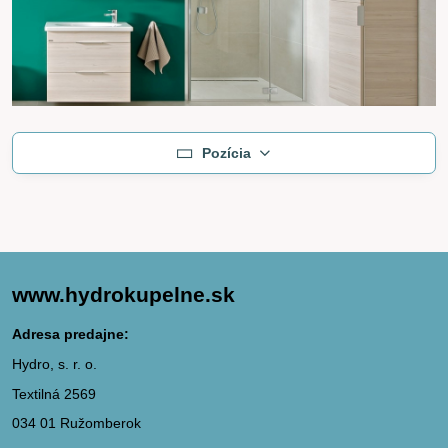
Pozícia
www.hydrokupelne.sk
Adresa predajne:
Hydro, s. r. o.
Textilná 2569
034 01 Ružomberok