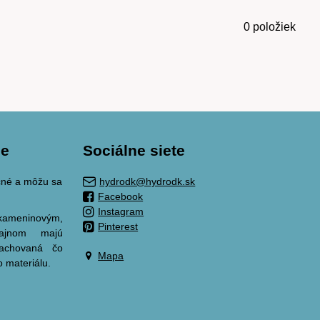
0
položiek
ie
Sociálne siete
ačné a môžu sa
hydrodk@hydrodk.sk
Facebook
Instagram
meninovým,
Pinterest
zajnom majú
zachovaná čo
Mapa
o materiálu.