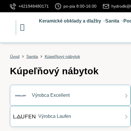
+421948480171
po-pia 8:00-16:00
hydrodk@
Keramické obklady a dlažby
Sanita
Po
Úvod
Sanita
Kúpeľňový nábytok
Kúpeľňový nábytok
Výrobca Excellent
Výrobca Laufen