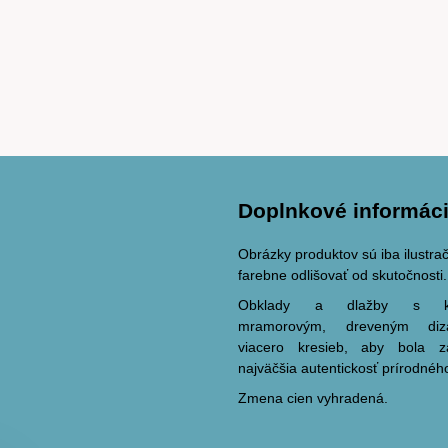
Doplnkové informác
Obrázky produktov sú iba ilustr
farebne odlišovať od skutočnosti.
Obklady a dlažby s ka
mramorovým, dreveným di
viacero kresieb, aby bola 
najväčšia autentickosť prírodnéh
Zmena cien vyhradená.