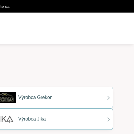
jte sa
Výrobca Grekon
Výrobca Jika