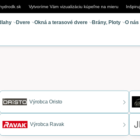
hydrodk.sk
Vytvoríme Vám vizualizáciu kúpeľne na mieru
Inšpiru
dlahy
Dvere
Okná a terasové dvere
Brány, Ploty
O nás
Výrobca Oristo
Výrobca Ravak