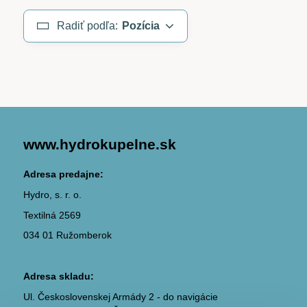
Radiť podľa:
Pozícia
www.hydrokupelne.sk
Adresa predajne:
Hydro, s. r. o.
Textilná 2569
034 01 Ružomberok
Adresa skladu:
Ul. Československej Armády 2 - do navigácie