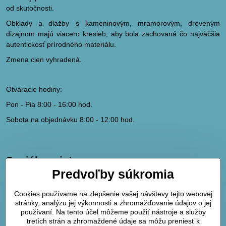
od skutočnosti.
Obklady a dlažby s kameninovým, mramorovým, dreveným
dizajnom majú viacero kresieb, aby bola zachovaná čo najväčšia
autentickosť prírodného materiálu.
Zmena cien vyhradená.
Otváracie hodiny:
Pon - Pia 8:00 - 16:00 hod.
Sobota na objednávku 8:00 - 12:00 hod.
Sociálne siete
Predvoľby súkromia
hydrodk@hydrodk.sk
Facebook
Cookies používame na zlepšenie vašej návštevy tejto webovej
Instagram
stránky, analýzu jej výkonnosti a zhromažďovanie údajov o jej
Pinterest
používaní. Na tento účel môžeme použiť nástroje a služby
tretích strán a zhromaždené údaje sa môžu preniesť k