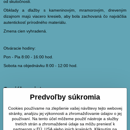
od skutočnosti.
Obklady a dlažby s kameninovým, mramorovým, dreveným
dizajnom majú viacero kresieb, aby bola zachovaná čo najväčšia
autentickosť prírodného materiálu.
Zmena cien vyhradená.
Otváracie hodiny:
Pon - Pia 8:00 - 16:00 hod.
Sobota na objednávku 8:00 - 12:00 hod.
Sociálne siete
Predvoľby súkromia
hydrodk@hydrodk.sk
Facebook
Cookies používame na zlepšenie vašej návštevy tejto webovej
Instagram
stránky, analýzu jej výkonnosti a zhromažďovanie údajov o jej
Pinterest
používaní. Na tento účel môžeme použiť nástroje a služby
tretích strán a zhromaždené údaje sa môžu preniesť k
partnerom v EÚ, USA alebo iných krajinách. Kliknutím na
Mapa