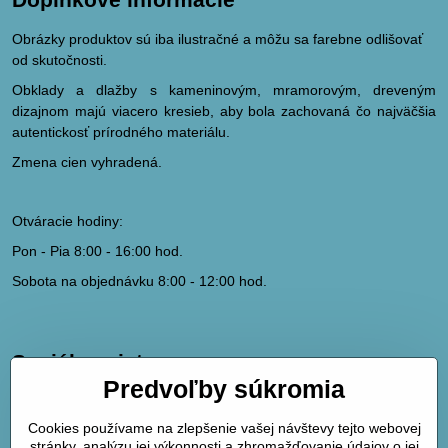
Obrázky produktov sú iba ilustračné a môžu sa farebne odlišovať
od skutočnosti.
Obklady a dlažby s kameninovým, mramorovým, dreveným
dizajnom majú viacero kresieb, aby bola zachovaná čo najväčšia
autentickosť prírodného materiálu.
Zmena cien vyhradená.
Otváracie hodiny:
Pon - Pia 8:00 - 16:00 hod.
Sobota na objednávku 8:00 - 12:00 hod.
Sociálne siete
Predvoľby súkromia
hydrodk@hydrodk.sk
Facebook
Cookies používame na zlepšenie vašej návštevy tejto webovej
Instagram
stránky, analýzu jej výkonnosti a zhromažďovanie údajov o jej