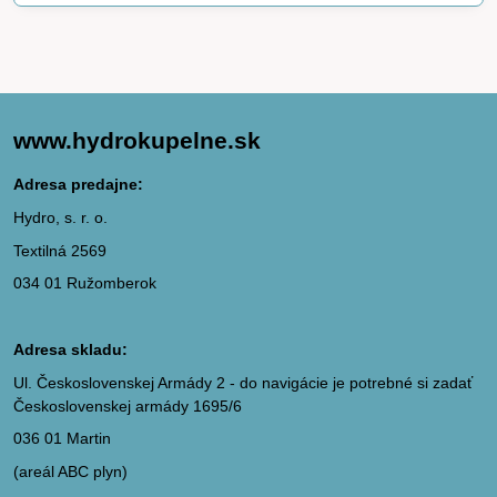
www.hydrokupelne.sk
Adresa predajne:
Hydro, s. r. o.
Textilná 2569
034 01 Ružomberok
Adresa skladu:
Ul. Československej Armády 2 - do navigácie je potrebné si zadať
Československej armády 1695/6
036 01 Martin
(areál ABC plyn)