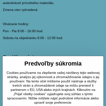
autentickosť prírodného materiálu.
Zmena cien vyhradená.
Otváracie hodiny:
Pon - Pia 8:00 - 16:00 hod.
Sobota na objednávku 8:00 - 12:00 hod.
Sociálne siete
Predvoľby súkromia
hydrodk@hydrodk.sk
Facebook
Cookies používame na zlepšenie vašej návštevy tejto webovej
Instagram
stránky, analýzu jej výkonnosti a zhromažďovanie údajov o jej
používaní. Na tento účel môžeme použiť nástroje a služby
Pinterest
tretích strán a zhromaždené údaje sa môžu preniesť k
partnerom v EÚ, USA alebo iných krajinách. Kliknutím na
Mapa
„Prijať všetky cookies“ vyjadrujete svoj súhlas s týmto
spracovaním. Nižšie môžete nájsť podrobné informácie alebo
upraviť svoje preferencie.