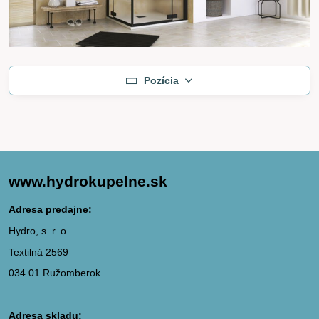
Pozícia
www.hydrokupelne.sk
Adresa predajne:
Hydro, s. r. o.
Textilná 2569
034 01 Ružomberok
Adresa skladu: