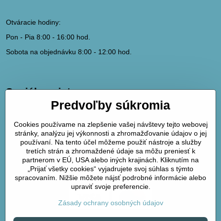
Otváracie hodiny:
Pon - Pia 8:00 - 16:00 hod.
Sobota na objednávku 8:00 - 12:00 hod.
Sociálne siete
Predvoľby súkromia
hydrodk@hydrodk.sk
Facebook
Cookies používame na zlepšenie vašej návštevy tejto webovej
Instagram
stránky, analýzu jej výkonnosti a zhromažďovanie údajov o jej
Pinterest
používaní. Na tento účel môžeme použiť nástroje a služby
tretích strán a zhromaždené údaje sa môžu preniesť k
partnerom v EÚ, USA alebo iných krajinách. Kliknutím na
Mapa
„Prijať všetky cookies“ vyjadrujete svoj súhlas s týmto
spracovaním. Nižšie môžete nájsť podrobné informácie alebo
upraviť svoje preferencie.
Zásady ochrany osobných údajov