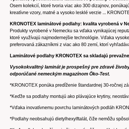
Osem kolekcií, ktoré tvoria viac ako 300 dizajnov, pon
kreatívne vzory, matné a vysoko lesklé verzie ... KRONOTE
KRONOTEX laminátové podlahy: kvalita vyrobená v 
Produkty vyrobené v Nemecku sa vďaka vynikajúcej reput
ktoré využívajú najmodernejšie technológie. Vďaka vysoke
preferovaná zákazníkmi z viac ako 80 zemí, ktorí vyhľadáv
Laminátové podlahy KRONOTEX sa skladajú prevažne z
Vysokokvalitný laminát je prospešný pre zdravé živob
odporúčané nemeckým magazínom Öko-Test.
*KRONOTEX ponúka predĺženie štandardnej 30-ročnej zár
*Keďže sa podlahy montujú ako plávajúce krytiny, neostáva
*Vďaka inovatívnemu povrchu laminátových podláh KRONO
*Podlahy neobsahujú dietylhexylftalát, čiže nemôžu spôso