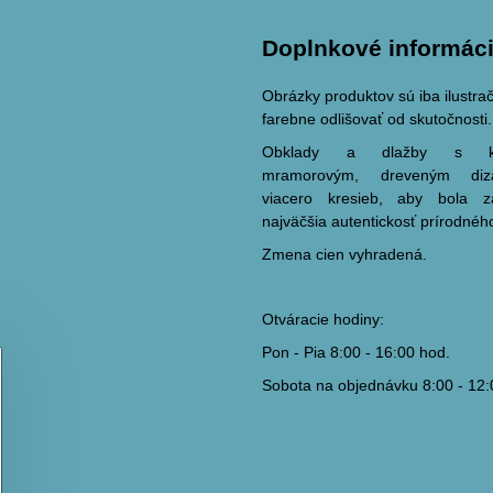
Doplnkové informác
Obrázky produktov sú iba ilustr
farebne odlišovať od skutočnosti.
Obklady a dlažby s ka
mramorovým, dreveným di
viacero kresieb, aby bola 
najväčšia autentickosť prírodnéh
Zmena cien vyhradená.
Otváracie hodiny:
Pon - Pia 8:00 - 16:00 hod.
Sobota na objednávku 8:00 - 12: