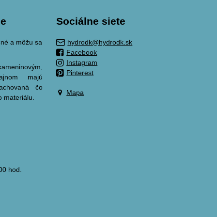
ie
Sociálne siete
ačné a môžu sa
hydrodk@hydrodk.sk
Facebook
Instagram
meninovým,
Pinterest
zajnom majú
zachovaná čo
Mapa
o materiálu.
00 hod.