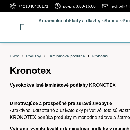
+421948480171
po-pia 8:00-16:00
hydrodk@
Keramické obklady a dlažby
Sanita
Po
Úvod
Podlahy
Laminátová podlaha
Kronotex
Kronotex
Vysokokvalitné laminátové podlahy KRONOTEX
Dlhotrvajúce a prospešné pre zdravé živobytie
Atraktívne, udržateľné a užívateľsky prívetivé: toto sú vl
KRONOTEX ponúka produkty mimoriadne zdravé a šetrné k
Vybrané, vysokokvalitné laminátové podlahy v ôsmich