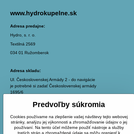
www.hydrokupelne.sk
Adresa predajne:
Hydro, s. r. o.
Textilná 2569
034 01 Ružomberok
Adresa skladu:
Ul. Československej Armády 2 - do navigácie
je potrebné si zadať Československej armády
1695/6
036 01 Martin
Predvoľby súkromia
(areál ABC plyn)
Cookies používame na zlepšenie vašej návštevy tejto webovej
stránky, analýzu jej výkonnosti a zhromažďovanie údajov o jej
používaní. Na tento účel môžeme použiť nástroje a služby
tretích strán a zhromaždené údaje sa môžu preniesť k