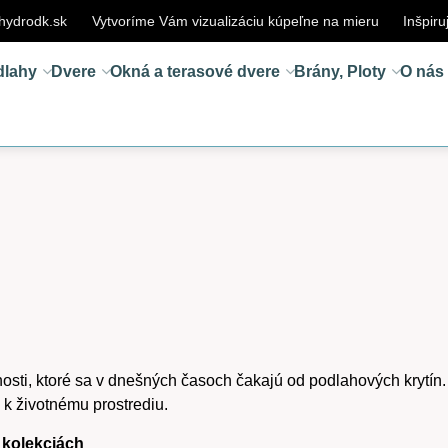
hydrodk.sk
Vytvoríme Vám vizualizáciu kúpeľne na mieru
Inšpiru
dlahy
Dvere
Okná a terasové dvere
Brány, Ploty
O nás
astnosti, ktoré sa v dnešných časoch čakajú od podlahových kry
 životnému prostrediu.
 kolekciách