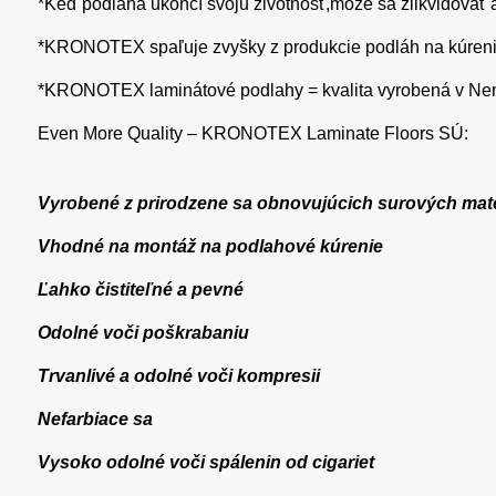
*Keď podlaha ukončí svoju životnosť,môže sa zlikvidovať a
*KRONOTEX spaľuje zvyšky z produkcie podláh na kúreni
*KRONOTEX laminátové podlahy = kvalita vyrobená v N
Even More Quality – KRONOTEX Laminate Floors SÚ:
Vyrobené z prirodzene sa obnovujúcich surových mate
Vhodné na montáž na podlahové kúrenie
Ľahko čistiteľné a pevné
Odolné voči poškrabaniu
Trvanlivé a odolné voči kompresii
Nefarbiace sa
Vysoko odolné voči spálenin od cigariet