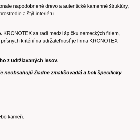
onale napodobnené drevo a autentické kamenné štruktúry,
stredie a štýl interiéru.
te. KRONOTEX sa radí medzi špičku nemeckých firiem,
 prísnych kritérií na udržateľnosť je firma KRONOTEX
o z udržiavaných lesov.
že neobsahujú žiadne zmäkčovadlá a boli špecificky
ebo kameň.