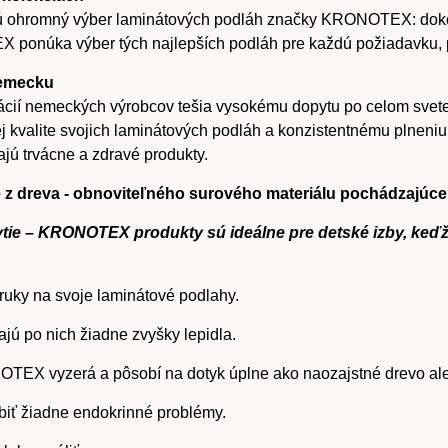
úkajú ohromný výber laminátových podláh značky KRONOTEX: dok
X ponúka výber tých najlepších podláh pre každú požiadavku, pro
Nemecku
ácií nemeckých výrobcov tešia vysokému dopytu po celom sve
j kvalite svojich laminátových podláh a konzistentnému plneniu
ajú trvácne a zdravé produkty.
 dreva - obnoviteľného surového materiálu pochádzajúceh
ytie – KRONOTEX produkty sú ideálne pre detské izby, keď
uky na svoje laminátové podlahy.
jú po nich žiadne zvyšky lepidla.
TEX vyzerá a pôsobí na dotyk úplne ako naozajstné drevo al
biť žiadne endokrinné problémy.