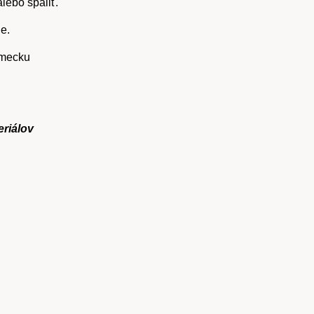
lebo spáliť.
e.
emecku
riálov