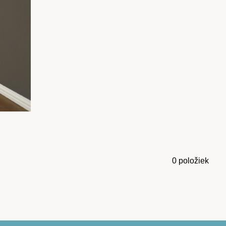
0
položiek