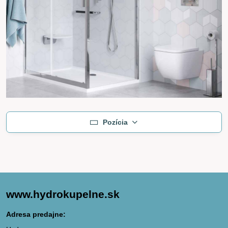
Pozícia
www.hydrokupelne.sk
Adresa predajne: