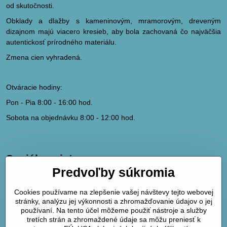
od skutočnosti.
Obklady a dlažby s kameninovým, mramorovým, dreveným
dizajnom majú viacero kresieb, aby bola zachovaná čo najväčšia
autentickosť prírodného materiálu.
Zmena cien vyhradená.
Otváracie hodiny:
Pon - Pia 8:00 - 16:00 hod.
Sobota na objednávku 8:00 - 12:00 hod.
Sociálne siete
Predvoľby súkromia
hydrodk@hydrodk.sk
Facebook
Cookies používame na zlepšenie vašej návštevy tejto webovej
Instagram
stránky, analýzu jej výkonnosti a zhromažďovanie údajov o jej
Pinterest
používaní. Na tento účel môžeme použiť nástroje a služby
tretích strán a zhromaždené údaje sa môžu preniesť k