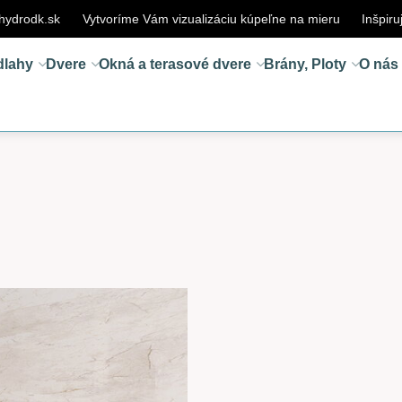
hydrodk.sk
Vytvoríme Vám vizualizáciu kúpeľne na mieru
Inšpiru
dlahy
Dvere
Okná a terasové dvere
Brány, Ploty
O nás