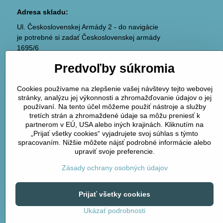
Adresa skladu:
Ul. Československej Armády 2 - do navigácie
je potrebné si zadať Československej armády
1695/6
036 01 Martin
Predvoľby súkromia
(areál ABC plyn)
Cookies používame na zlepšenie vašej návštevy tejto webovej
stránky, analýzu jej výkonnosti a zhromažďovanie údajov o jej
používaní. Na tento účel môžeme použiť nástroje a služby
tretích strán a zhromaždené údaje sa môžu preniesť k
partnerom v EÚ, USA alebo iných krajinách. Kliknutím na
„Prijať všetky cookies“ vyjadrujete svoj súhlas s týmto
spracovaním. Nižšie môžete nájsť podrobné informácie alebo
upraviť svoje preferencie.
Zásady ochrany osobných údajov
Prijať všetky cookies
Ukázať podrobnosti