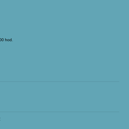
00 hod.
v