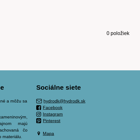
0
položiek
ie
Sociálne siete
ačné a môžu sa
hydrodk@hydrodk.sk
Facebook
Instagram
meninovým,
Pinterest
zajnom majú
zachovaná čo
Mapa
o materiálu.