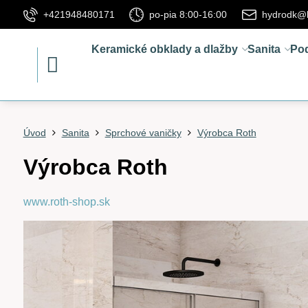
+421948480171
po-pia 8:00-16:00
hydrodk@
Keramické obklady a dlažby
Sanita
Po
Úvod
Sanita
Sprchové vaničky
Výrobca Roth
Výrobca Roth
www.roth-shop.sk