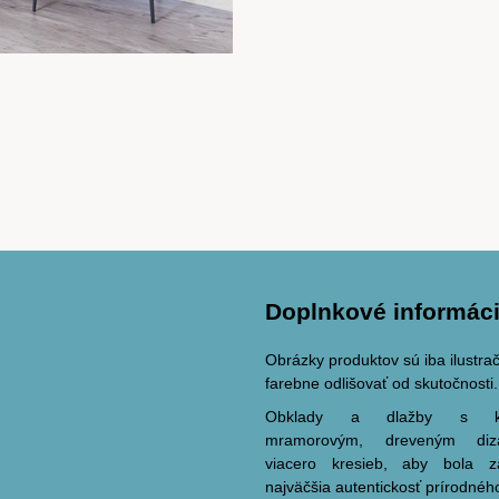
Doplnkové informác
Obrázky produktov sú iba ilustr
farebne odlišovať od skutočnosti.
Obklady a dlažby s ka
mramorovým, dreveným di
viacero kresieb, aby bola 
najväčšia autentickosť prírodnéh