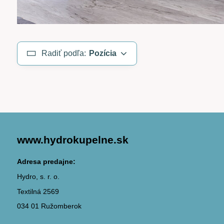
Radiť podľa:
Pozícia
www.hydrokupelne.sk
Adresa predajne:
Hydro, s. r. o.
Textilná 2569
034 01 Ružomberok