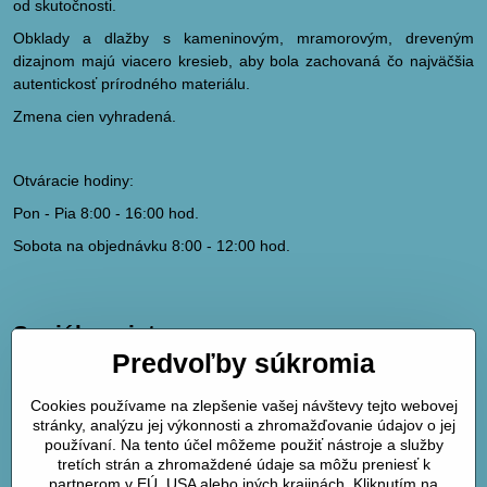
od skutočnosti.
Obklady a dlažby s kameninovým, mramorovým, dreveným
dizajnom majú viacero kresieb, aby bola zachovaná čo najväčšia
autentickosť prírodného materiálu.
Zmena cien vyhradená.
Otváracie hodiny:
Pon - Pia 8:00 - 16:00 hod.
Sobota na objednávku 8:00 - 12:00 hod.
Sociálne siete
Predvoľby súkromia
hydrodk@hydrodk.sk
Facebook
Cookies používame na zlepšenie vašej návštevy tejto webovej
Instagram
stránky, analýzu jej výkonnosti a zhromažďovanie údajov o jej
Pinterest
používaní. Na tento účel môžeme použiť nástroje a služby
tretích strán a zhromaždené údaje sa môžu preniesť k
partnerom v EÚ, USA alebo iných krajinách. Kliknutím na
Mapa