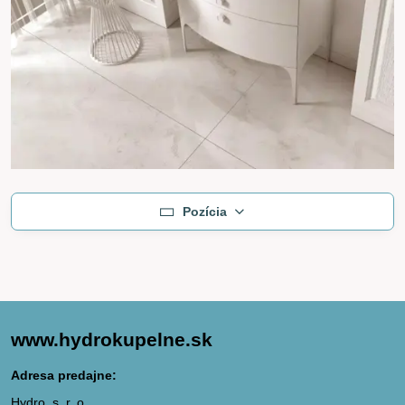
Pozícia
www.hydrokupelne.sk
Adresa predajne:
Hydro, s. r. o.