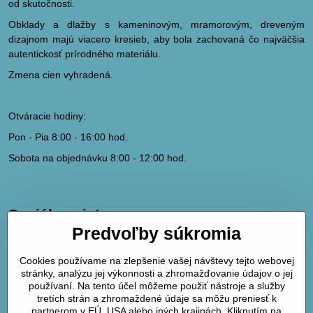
od skutočnosti.
Obklady a dlažby s kameninovým, mramorovým, dreveným
dizajnom majú viacero kresieb, aby bola zachovaná čo najväčšia
autentickosť prírodného materiálu.
Zmena cien vyhradená.
Otváracie hodiny:
Pon - Pia 8:00 - 16:00 hod.
Sobota na objednávku 8:00 - 12:00 hod.
Sociálne siete
Predvoľby súkromia
hydrodk@hydrodk.sk
Facebook
Cookies používame na zlepšenie vašej návštevy tejto webovej
Instagram
stránky, analýzu jej výkonnosti a zhromažďovanie údajov o jej
Pinterest
používaní. Na tento účel môžeme použiť nástroje a služby
tretích strán a zhromaždené údaje sa môžu preniesť k
partnerom v EÚ, USA alebo iných krajinách. Kliknutím na
Mapa