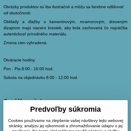
Obrázky produktov sú iba ilustračné a môžu sa farebne odlišovať
od skutočnosti.
Obklady a dlažby s kameninovým, mramorovým, dreveným
dizajnom majú viacero kresieb, aby bola zachovaná čo najväčšia
autentickosť prírodného materiálu.
Zmena cien vyhradená.
Otváracie hodiny:
Pon - Pia 8:00 - 16:00 hod.
Sobota na objednávku 8:00 - 12:00 hod.
Sociálne siete
Predvoľby súkromia
hydrodk@hydrodk.sk
Facebook
Cookies používame na zlepšenie vašej návštevy tejto webovej
Instagram
stránky, analýzu jej výkonnosti a zhromažďovanie údajov o jej
Pinterest