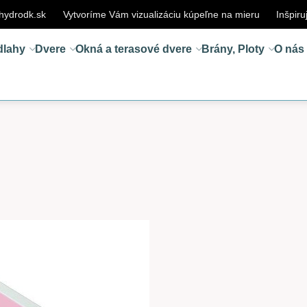
hydrodk.sk
Vytvoríme Vám vizualizáciu kúpeľne na mieru
Inšpiru
dlahy
Dvere
Okná a terasové dvere
Brány, Ploty
O nás