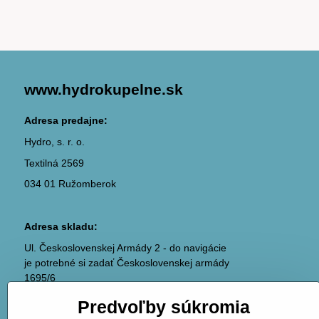
www.hydrokupelne.sk
Adresa predajne:
Hydro, s. r. o.
Textilná 2569
034 01 Ružomberok
Adresa skladu:
Ul. Československej Armády 2 - do navigácie
je potrebné si zadať Československej armády
1695/6
036 01 Martin
Predvoľby súkromia