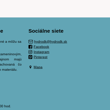
ie
Sociálne siete
ačné a môžu sa
hydrodk@hydrodk.sk
Facebook
Instagram
meninovým,
Pinterest
zajnom majú
zachovaná čo
Mapa
o materiálu.
00 hod.