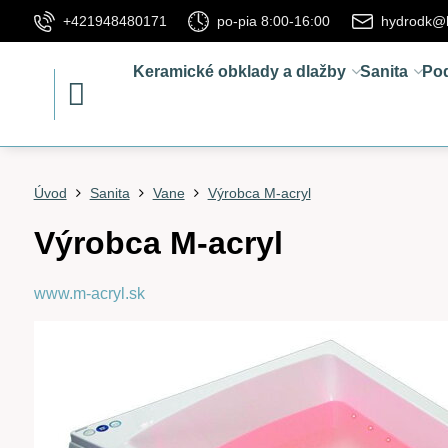
+421948480171
po-pia 8:00-16:00
hydrodk@
Keramické obklady a dlažby
Sanita
Po
Úvod
Sanita
Vane
Výrobca M-acryl
Výrobca M-acryl
www.m-acryl.sk