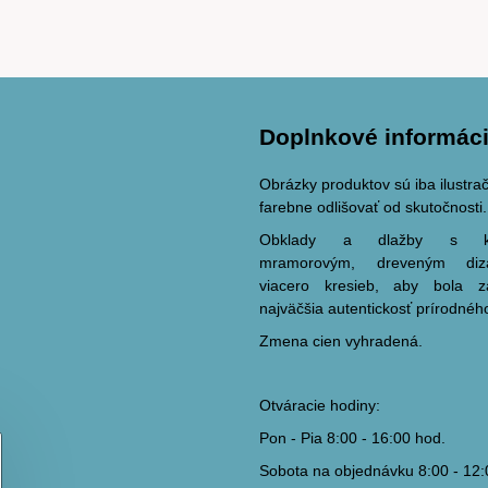
Doplnkové informác
Obrázky produktov sú iba ilustr
farebne odlišovať od skutočnosti.
Obklady a dlažby s ka
mramorovým, dreveným di
viacero kresieb, aby bola 
najväčšia autentickosť prírodnéh
Zmena cien vyhradená.
Otváracie hodiny:
Pon - Pia 8:00 - 16:00 hod.
Sobota na objednávku 8:00 - 12: