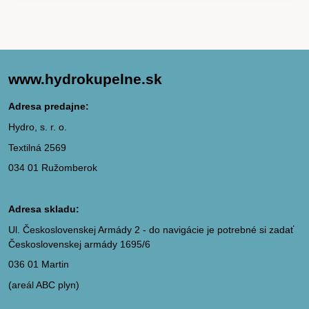
www.hydrokupelne.sk
Adresa predajne:
Hydro, s. r. o.
Textilná 2569
034 01 Ružomberok
Adresa skladu:
Ul. Československej Armády 2 - do navigácie je potrebné si zadať
Československej armády 1695/6
036 01 Martin
(areál ABC plyn)