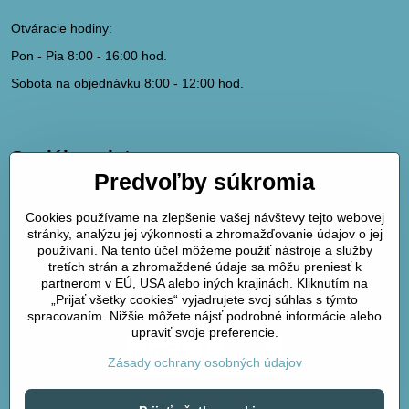
Otváracie hodiny:
Pon - Pia 8:00 - 16:00 hod.
Sobota na objednávku 8:00 - 12:00 hod.
Sociálne siete
Predvoľby súkromia
hydrodk@hydrodk.sk
Facebook
Cookies používame na zlepšenie vašej návštevy tejto webovej
Instagram
stránky, analýzu jej výkonnosti a zhromažďovanie údajov o jej
Pinterest
používaní. Na tento účel môžeme použiť nástroje a služby
tretích strán a zhromaždené údaje sa môžu preniesť k
partnerom v EÚ, USA alebo iných krajinách. Kliknutím na
Mapa
„Prijať všetky cookies“ vyjadrujete svoj súhlas s týmto
spracovaním. Nižšie môžete nájsť podrobné informácie alebo
upraviť svoje preferencie.
Zásady ochrany osobných údajov