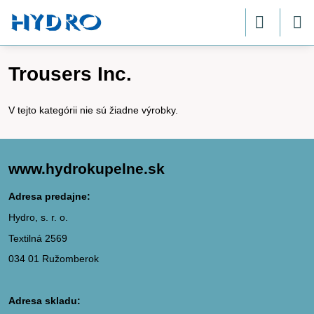
Trousers Inc.
V tejto kategórii nie sú žiadne výrobky.
www.hydrokupelne.sk
Adresa predajne:
Hydro, s. r. o.
Textilná 2569
034 01 Ružomberok
Adresa skladu: